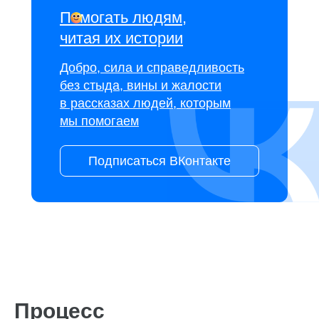
Помогать людям,
читая их истории
Добро, сила и справедливость
без стыда, вины и жалости
в рассказах людей, которым
мы помогаем
Подписаться ВКонтакте
Процесс