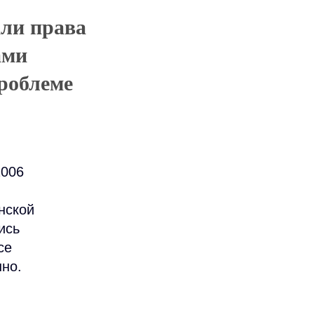
ли права
ами
роблеме
2006
нской
ись
се
нно.