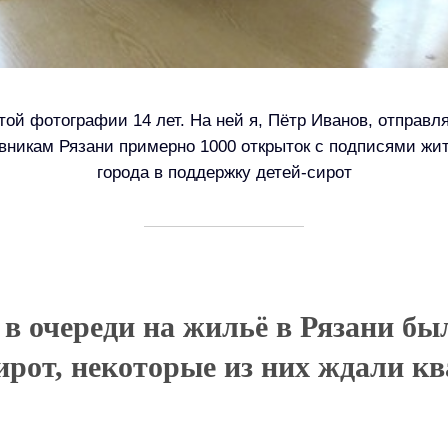
той фотографии 14 лет. На ней я, Пётр Иванов, отправл
вникам Рязани примерно 1000 открыток с подписями жи
города в поддержку детей-сирот
у в очереди на жильё в Рязани б
сирот, некоторые из них ждали к