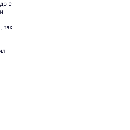
 до 9
ли
, так
ил