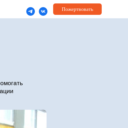
Пожертвовать
помогать
уации