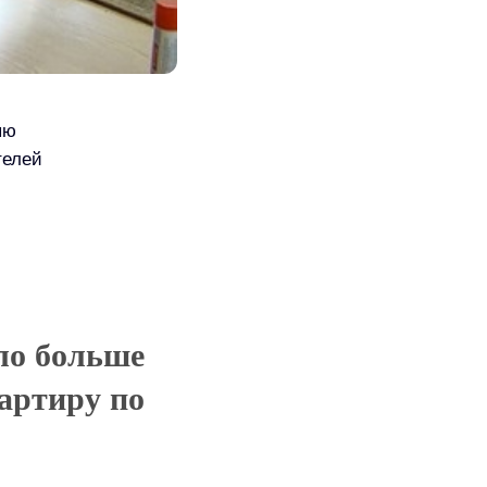
яю
телей
ыло больше
вартиру по