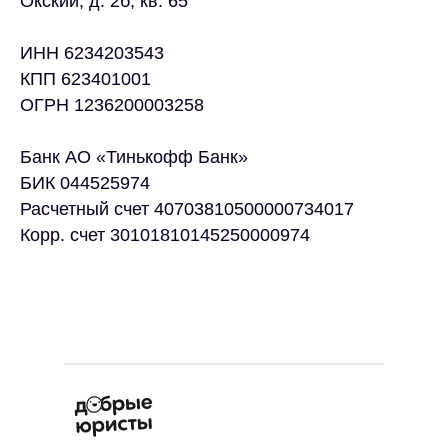
Окский, д. 2б, кв. 65
ИНН 6234203543
КПП 623401001
ОГРН 1236200003258
Банк АО «Тинькофф Банк»
БИК 044525974
Расчетный счет 40703810500000734017
Корр. счет 30101810145250000974