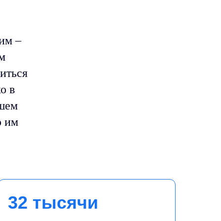
им –
им
житься
о в
ашем
ю им
32 тысячи