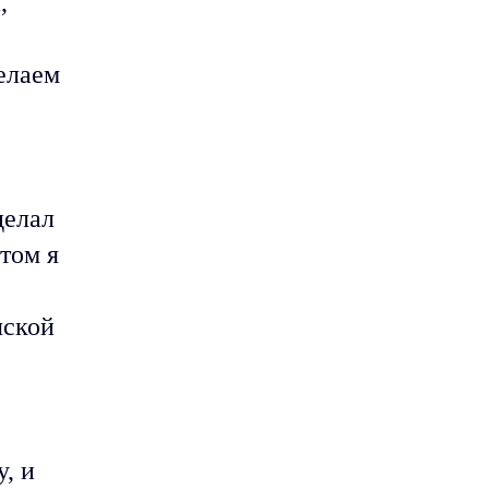
,
делаем
делал
том я
яской
у, и