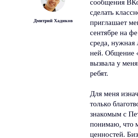
сообщения ВКон
сделать класс
Дмитрий Хадиков
приглашает мен
сентябре на фе
среда, нужная 
ней. Общение 
вызвала у меня
ребят.
Для меня изна
только благотв
знакомым с Пе
понимаю, что м
ценностей. Би