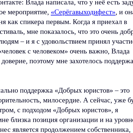
такте: Влада написала, что у неё есть за
ное мероприятие,
«Серёгавыходифест»
, и он
я как спикера первым. Когда я приехал в
стиваль, мне показалось, что это очень доб
людям – и я с удовольствием принял участи
«человек с человеком» очень важно, Влада
 доверие, поэтому мне захотелось поддерж
чально поддержка «Добрых юристов» – это
орительность, милосердие. А сейчас, уже б
тром, с подходом «Добрых юристов», я
не близка позиция организации и на уровн
знес является продолжением собственника,