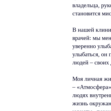
владельца, рук
становится ми
В нашей клиник
врачей: мы мен
уверенно улыба
улыбаться, он 
людей – своих 
Моя личная жиз
– «Атмосфера»,
людях внутрен
жизнь окружаю