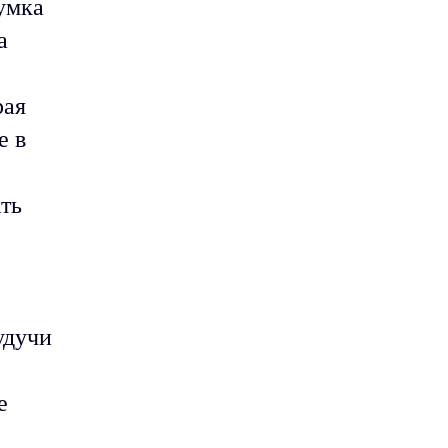
думка
а
рая
е в
ать
удучи
е