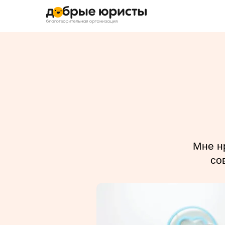
Мне н
со