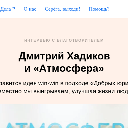
Дела ²¹
О нас
Серёга, выходи!
Помощь?
ИНТЕРВЬЮ С БЛАГОТВОРИТЕЛЕМ
Дмитрий Хадиков
и «Атмосфера»
равится идея win-win в подходе «Добрых юри
вместно мы выигрываем, улучшая жизни люд