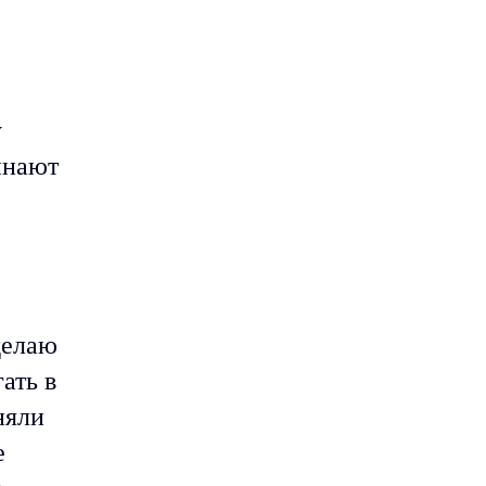
у
инают
делаю
ать в
няли
е