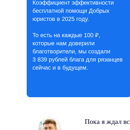
Коэффициент эффективности
бесплатной помощи Добрых
юристов в 2025 году.
То есть на каждые 100 ₽,
которые нам доверили
благотворители, мы создали
3 839 рублей блага для рязанцев
сейчас и в будущем.
Пока я ждал вс