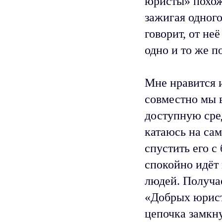
юристы» похож
зажигая одного
говорит, от не
одно и то же п
Мне нравится 
совместно мы 
доступную сре
катаюсь на сам
спустить его с
спокойно идёт
людей. Получае
«Добрых юрист
цепочка замкну